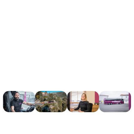
Büro hinter den Kulissen. Dich erwartet ein
sicherer Arbeitsplatz, moderne Busse, starke
Kollegen und ein familiäres Miteinander.
Bewirb dich jetzt und starte deine Fahrt mit
Thürauf!