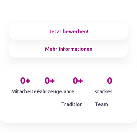
Fahrerteams und sicher dir
einen Job mit Zukunft und
Abwechslung.
Jetzt bewerben!
Mehr Informationen
0
+
0
+
0
+
0
Mitarbeiter
Fahrzeuge
Jahre
starkes
Tradition
Team