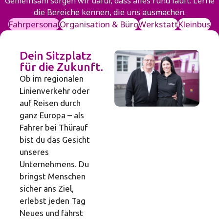
Gemeinsam sorgen wir dafür, dass alles rund läuft. Lerne
die Bereiche kennen, die uns ausmachen.
Fahrpersonal
Organisation & Büro
Werkstatt
Kleinbus
Dein Sitzplatz
für die Zukunft.
Ob im regionalen
Linienverkehr oder
auf Reisen durch
ganz Europa – als
Fahrer bei Thürauf
bist du das Gesicht
unseres
Unternehmens. Du
bringst Menschen
sicher ans Ziel,
erlebst jeden Tag
Neues und fährst