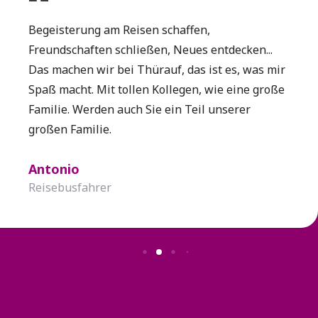
Begeisterung am Reisen schaffen,
Als Reisebusfahrer kenne ich Europas Straßen
Freundschaften schließen, Neues entdecken...
wie meine Westentasche – und trotzdem
Das machen wir bei Thürauf, das ist es, was mir
entdecke ich bei jeder Tour noch etwas Neues.
Spaß macht. Mit tollen Kollegen, wie eine große
Wir haben jedes Jahr neue Fahrten im Katalog,
Patrick
Bela
Dustin
Patrick
Familie. Werden auch Sie ein Teil unserer
denn es gibt so viele schöne Länder, die schafft
Busfahrer
Reisebusfahrer
Busfahrer
Busfahrer
großen Familie.
man gar nicht alle in einem Jahr.
Alexander
Antonio
Andreas
Alexander
Busfahrer
Reisebusfahrer
Reisebusfahrer
Busfahrer