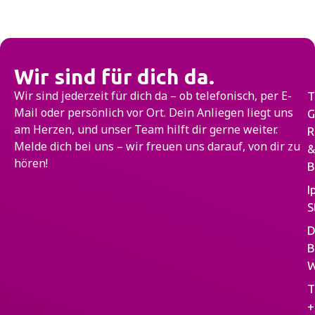
Wir sind für dich da.
Wir sind jederzeit für dich da – ob telefonisch, per E-
T
Mail oder persönlich vor Ort. Dein Anliegen liegt uns
G
am Herzen, und unser Team hilft dir gerne weiter.
R
Melde dich bei uns – wir freuen uns darauf, von dir zu
&
hören!
B
I
S
D
B
W
T
+